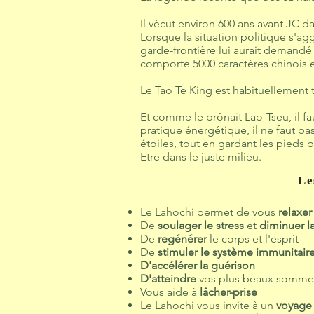
Il vécut environ 600 ans avant JC d
Lorsque la situation politique s'agg
garde-frontière lui aurait demandé 
comporte 5000 caractères chinois et 
Le Tao Te King est habituellement tra
Et comme le prônait Lao-Tseu, il fa
pratique énergétique, il ne faut pas 
étoiles, tout en gardant les pieds b
Etre dans le juste milieu.
Le
Le Lahochi permet de vous
relaxe
De
soulager le stress
et
diminuer l
De
regénérer
le corps et l'esprit
De
stimuler le système immunitair
D'accélérer la guérison
D'atteindre
vos plus beaux sommets
Vous aide à
lâcher-prise
Le Lahochi vous invite à un
voyag