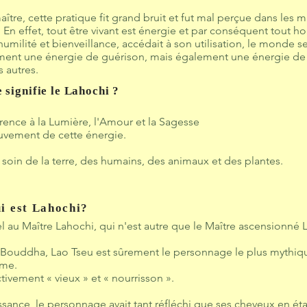
tre, cette pratique fit grand bruit et fut mal perçue dans les m
s. En effet, tout être vivant est énergie et par conséquent tout h
ilité et bienveillance, accédait à son utilisation, le monde ser
ement une énergie de guérison, mais également une énergie d
 autres.
 signifie le Lahochi ?
érence à la Lumière, l'Amour et la Sagesse
ouvement de cette énergie.
e soin de la terre, des humains, des animaux et des plantes.
i est Lahochi?
l au Maître Lahochi, qui n'est autre que le Maître ascensionné 
ouddha, Lao Tseu est sûrement le personnage le plus mythique
sme.
ctivement « vieux » et « nourrisson ».
sance, le personnage avait tant réfléchi que ses cheveux en ét