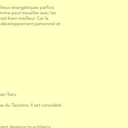
ilieux énergétiques parfois
omme peut travailler avec les
ait bien meilleur. Car la
e développement personnel et
Lao-Tseu.
 du Taoïsme. Il est considéré
aient devenus tous blancs.