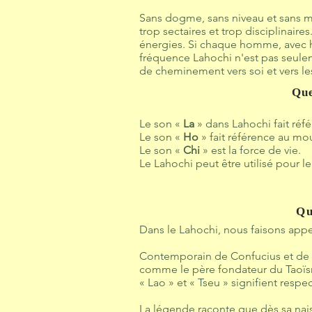
Sans dogme, sans niveau et sans maî
trop sectaires et trop disciplinaire
énergies. Si chaque homme, avec hum
fréquence Lahochi n'est pas seul
de cheminement vers soi et vers les
Que
Le son «
La
» dans Lahochi fait réf
Le son «
Ho
» fait référence au m
Le son «
Chi
» est la force de vie.
Le Lahochi peut être utilisé pour l
Qu
Dans le Lahochi, nous faisons appe
Contemporain de Confucius et de B
comme le père fondateur du Taoï
« Lao » et « Tseu » signifient respe
La légende raconte que dès sa nais