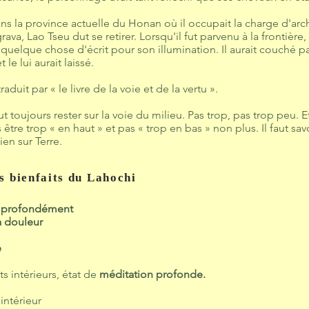
ans la province actuelle du Honan où il occupait la charge d'arch
rava, Lao Tseu dut se retirer. Lorsqu'il fut parvenu à la frontière
quelque chose d'écrit pour son illumination. Il aurait couché par
le lui aurait laissé.
duit par « le livre de la voie et de la vertu ».
ut toujours rester sur la voie du milieu. Pas trop, pas trop peu.
être trop « en haut » et pas « trop en bas » non plus. Il faut savo
ien sur Terre.
s bienfaits du Lahochi
r profondément
a douleur
e
 intérieurs, état de
méditation profonde.
e
intérieur