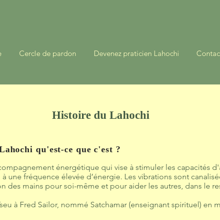
e
Cercle de pardon
Devenez praticien Lahochi
Contac
Histoire du Lahochi
 Lahochi qu'est-ce que c'est ?
compagnement énergétique qui vise à stimuler les capacités d
à une fréquence élevée d’énergie. Les vibrations sont canalisées
on des mains pour soi-même et pour aider les autres, dans le res
Tseu à Fred Sailor, nommé Satchamar (enseignant spirituel) en m