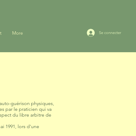
t
More
Se connecter
'auto-guérison physiques,
 par le praticien qui va
pect du libre arbitre de
ai 1991, lors d'une