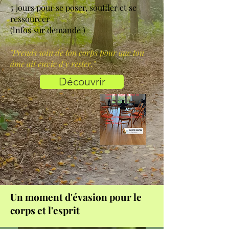
5 jours pour se poser, souffler et se
ressourcer
(lnfos sur demande )
"Prends soin de ton corps pour que ton
âme ait envie d'y rester."​
Découvrir
Un moment d'évasion pour le
corps et l'esprit