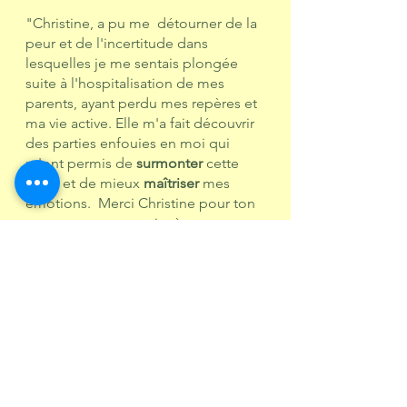
"Christine, a pu me détourner de la
peur et de l'incertitude dans
lesquelles je me sentais plongée
suite à l'hospitalisation de mes
parents, ayant perdu mes repères et
ma vie active. Elle m'a fait découvrir
des parties enfouies en moi qui
m'ont permis de
surmonter
cette
crise et de mieux
maîtriser
mes
émotions. Merci Christine pour ton
accompagnement sincère et
délicat!"
Marianne N.
"Encore merci à toi pour cette
formidable
formation
au
Lahochi.
Je
sens en moi des
changements
surprenant d'énergie, de
compréhension
et d'envie de faire
bouger les choses. Maintenant je
suis consciente, qu'il faut que je