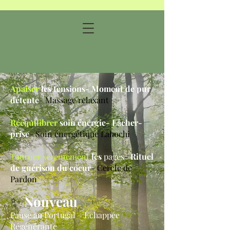
Apaiser
les tensions- Moment de pur
détente
- Massage relaxant
Rééquilibrer
soin énergie- Lâcher-
prise
- Soin énergétique Lahochi
Tourner sereinement
les
pages
-
Rituel
de guérison du coeur
- Cercle de
Pardon
✨
Nouveau
Pause au Portugal – Échappée
Régénérante